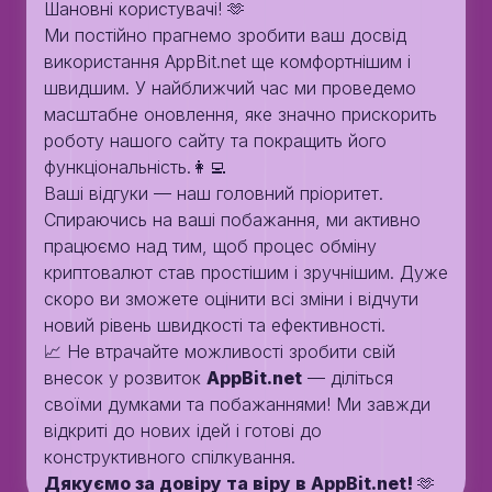
Шановні користувачі! 🫶
Ми постійно прагнемо зробити ваш досвід
використання AppBit.net ще комфортнішим і
швидшим. У найближчий час ми проведемо
масштабне оновлення, яке значно прискорить
роботу нашого сайту та покращить його
функціональність.👩‍💻
Ваші відгуки — наш головний пріоритет.
Спираючись на ваші побажання, ми активно
працюємо над тим, щоб процес обміну
криптовалют став простішим і зручнішим. Дуже
скоро ви зможете оцінити всі зміни і відчути
новий рівень швидкості та ефективності.
📈 Не втрачайте можливості зробити свій
внесок у розвиток
AppBit.net
— діліться
своїми думками та побажаннями! Ми завжди
відкриті до нових ідей і готові до
конструктивного спілкування.
Дякуємо за довіру та віру в AppBit.net!
🫶