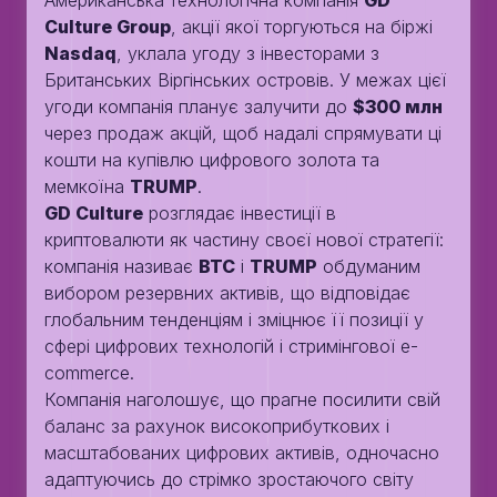
Американська технологічна компанія
GD
Culture Group
, акції якої торгуються на біржі
Nasdaq
, уклала угоду з інвесторами з
Британських Віргінських островів. У межах цієї
угоди компанія планує залучити до
$300 млн
через продаж акцій, щоб надалі спрямувати ці
кошти на купівлю цифрового золота та
мемкоїна
TRUMP
.
GD Culture
розглядає інвестиції в
криптовалюти як частину своєї нової стратегії:
компанія називає
BTC
і
TRUMP
обдуманим
вибором резервних активів, що відповідає
глобальним тенденціям і зміцнює її позиції у
сфері цифрових технологій і стримінгової e-
commerce.
Компанія наголошує, що прагне посилити свій
баланс за рахунок високоприбуткових і
масштабованих цифрових активів, одночасно
адаптуючись до стрімко зростаючого світу