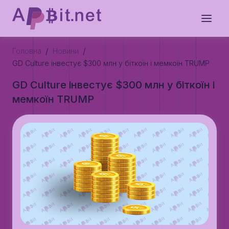
/
/
Головна
Новини
GD Culture інвестує $300 млн у біткоїн і мемкоїн TRUMP
GD Culture інвестує $300 млн у біткоїн і
мемкоїн TRUMP