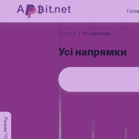
Голо
/
Головна
Усi напрямки
Усi напрямки
Режим "Офлайн"