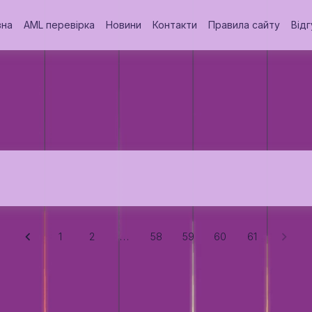
вна
AML перевірка
Новини
Контакти
Правила сайту
Відг
1
2
…
58
59
60
61