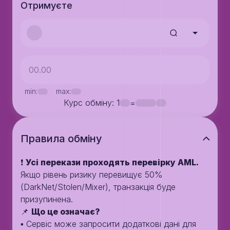
Отримуєте
min:
max:
Курс обміну
: 1
=
Правила обмiну
❗️
Усі перекази проходять перевірку AML.
Якщо рівень ризику перевищує 50%
(DarkNet/Stolen/Mixer), транзакція буде
призупинена.
📌
Що це означає?
▪️ Сервіс може запросити додаткові дані для