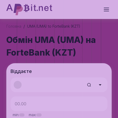
/
Головна
UMA (UMA) to ForteBank (KZT)
Обмін UMA (UMA) на
ForteBank (KZT)
Віддаєте
min:
max: