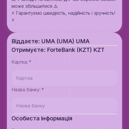
може збільшитися ⚠️
⚡️ Гарантуємо швидкість, надійність і зручність!
⚡️
Віддаєте: UMA (UMA) UMA
Отримуєте: ForteBank (KZT) KZT
Картка
:
*
Назва банку
:
*
Особиста інформація