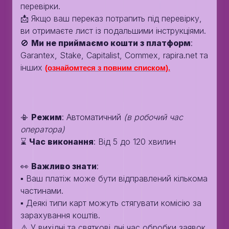
перевірки.
📩 Якщо ваш переказ потрапить під перевірку,
ви отримаєте лист із подальшими інструкціями.
🚫
Ми не приймаємо кошти з платформ
:
Garantex, Stake, Capitalist, Commex, rapira.net та
інших
(ознайомтеся з повним списком).
📳
Режим
: Автоматичний
(в робочий час
оператора)
⌛️
Час виконання
: Від 5 до 120 хвилин
👀
Важливо знати
:
▪️ Ваш платіж може бути відправлений кількома
частинами.
▪️ Деякі типи карт можуть стягувати комісію за
зарахування коштів.
⚠️ У вихідні та святкові дні час обробки заявок