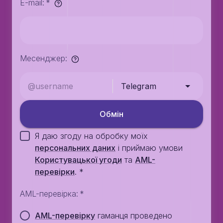
E-mail
:
*
Месенджер
:
Telegram
Обмiн
Я даю згоду на обробку моїх
персональних даних
i приймаю умови
Користувацької угоди
та
AML-
перевiрки
.
*
AML-перевірка
:
*
AML-перевірку
гаманця проведено