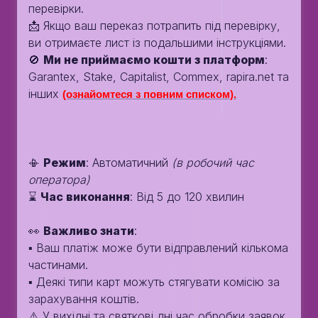
перевірки.
📩 Якщо ваш переказ потрапить під перевірку,
ви отримаєте лист із подальшими інструкціями.
🚫
Ми не приймаємо кошти з платформ
:
Garantex, Stake, Capitalist, Commex, rapira.net та
інших
(ознайомтеся з повним списком).
📳
Режим
: Автоматичний
(в робочий час
оператора)
⌛️
Час виконання
: Від 5 до 120 хвилин
👀
Важливо знати
:
▪️ Ваш платіж може бути відправлений кількома
частинами.
▪️ Деякі типи карт можуть стягувати комісію за
зарахування коштів.
⚠️ У вихідні та святкові дні час обробки заявок