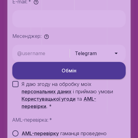
E-mail
:
*
Месенджер
:
Telegram
Обмiн
Я даю згоду на обробку моїх
персональних даних
i приймаю умови
Користувацької угоди
та
AML-
перевiрки
.
*
AML-перевірка
:
*
AML-перевірку
гаманця проведено