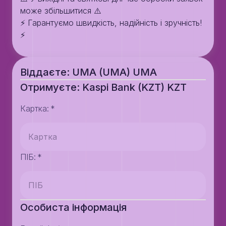
може збільшитися ⚠️
⚡️ Гарантуємо швидкість, надійність і зручність!
⚡️
Віддаєте: UMA (UMA) UMA
Отримуєте: Kaspi Bank (KZT) KZT
Картка
:
*
ПІБ
:
*
Особиста інформація