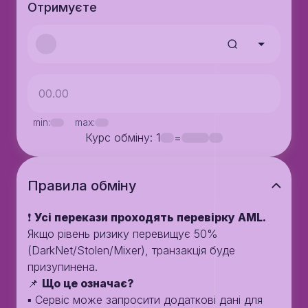
Отримуєте
min:
max:
Курс обміну
: 1
=
Правила обмiну
❗️
Усі перекази проходять перевірку AML.
Якщо рівень ризику перевищує 50%
(DarkNet/Stolen/Mixer), транзакція буде
призупинена.
📌
Що це означає?
▪️ Сервіс може запросити додаткові дані для