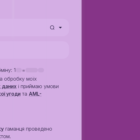
бміну
: 1
=
на обробку моїх
 даних
i приймаю умови
ої угоди
та
AML-
ку
гаманця проведено
ктом.