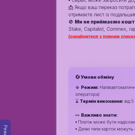
▪️ Сервіс може запросити дод
📩 Якщо ваш переказ потрапи
отримаєте лист із подальшим
🚫
Ми не приймаємо кошт
Stake, Capitalist, Commex, rap
(ознайомтеся з повним списко
💱 Умови обміну
📳
Режим:
Напівавтоматичн
оператора)
⌛️
Термін виконання:
від 5
👀
Важливо знати:
▪️ Платіж може бути надісла
▪️ Деякі типи карток можуть 