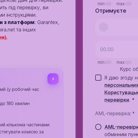
аткові дані для перевірки.
min:
max:
ть під перевірку, ви
Отримуєте
и інструкціями.
и з платформ
: Garantex,
ira.net та інших
м).
min:
max:
Курс о
Я даю згоду 
⚡️
персональних
ий (у робочий час
Користувацьк
перевiрки
.
*
 до 180 хвилин
AML-перевірка
:
*
ний кількома частинами.
AML-перевір
стягувати комісію за
обмінним пун