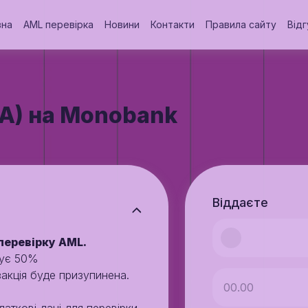
вна
AML перевірка
Новини
Контакти
Правила сайту
Відг
A) на Monobank
Віддаєте
перевірку AML.
щує 50%
закція буде призупинена.