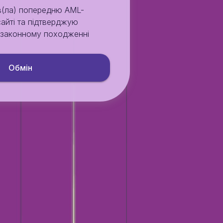
в(ла) попередню AML-
сайті та підтверджую
у законному походженні
Обмiн