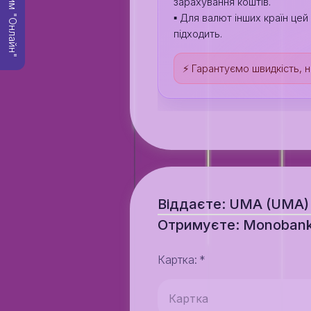
Режим "Онлайн"
зарахування коштів.
▪️ Для валют інших країн це
підходить.
⚡️ Гарантуємо швидкість, на
Віддаєте: UMA (UMA
Отримуєте: Monoban
Картка
:
*