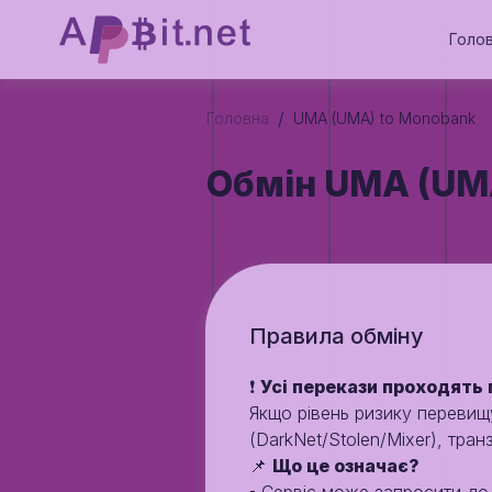
Голо
/
Головна
UMA (UMA) to Monobank
Обмін UMA (UM
Правила обмiну
❗️
Усі перекази проходять 
Якщо рівень ризику переви
(DarkNet/Stolen/Mixer), тран
📌
Що це означає?