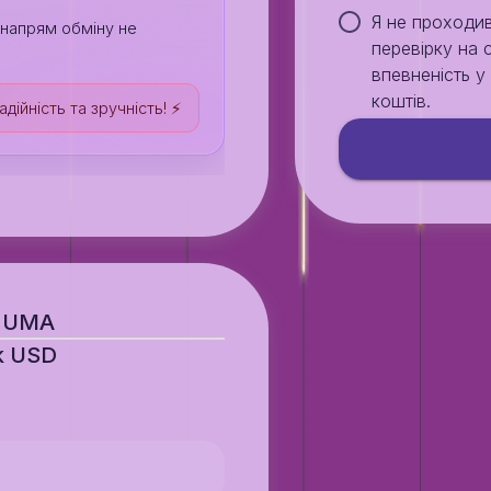
Я не проходи
й напрям обміну не
перевірку на 
впевненість 
коштів.
дійність та зручність! ⚡️
) UMA
k USD