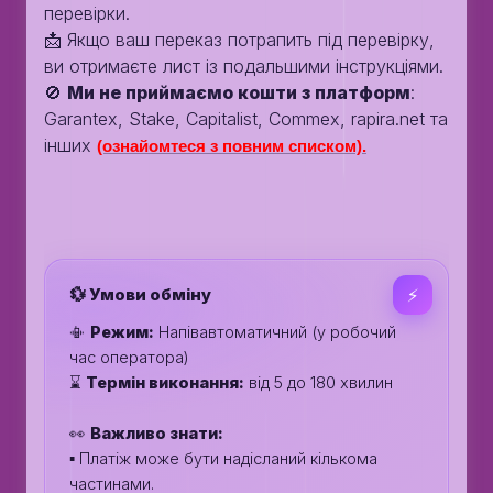
перевірки.
📩 Якщо ваш переказ потрапить під перевірку,
ви отримаєте лист із подальшими інструкціями.
🚫
Ми не приймаємо кошти з платформ
:
Garantex, Stake, Capitalist, Commex, rapira.net та
інших
(ознайомтеся з повним списком).
💱 Умови обміну
⚡️
📳
Режим:
Напівавтоматичний (у робочий
час оператора)
⌛️
Термін виконання:
від 5 до 180 хвилин
👀
Важливо знати:
▪️ Платіж може бути надісланий кількома
частинами.