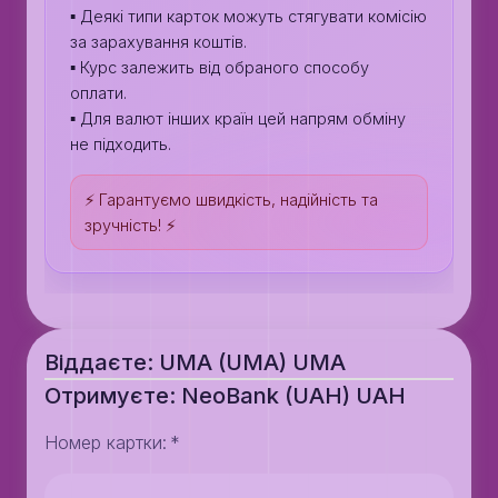
▪️ Деякі типи карток можуть стягувати комісію
за зарахування коштів.
▪️ Курс залежить від обраного способу
оплати.
▪️ Для валют інших країн цей напрям обміну
не підходить.
⚡️ Гарантуємо швидкість, надійність та
зручність! ⚡️
Віддаєте: UMA (UMA) UMA
Отримуєте: NeoBank (UAH) UAH
Номер картки
:
*