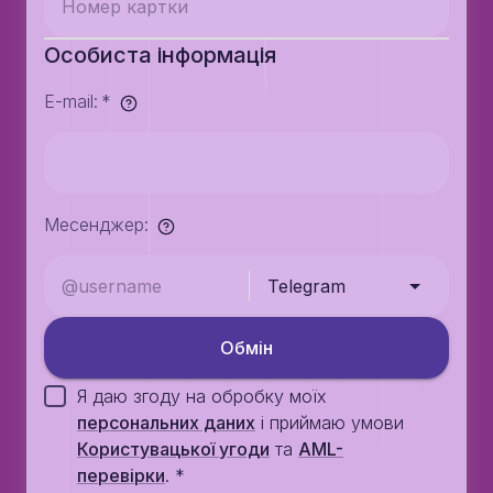
Особиста інформація
E-mail
:
*
Месенджер
:
Telegram
Обмiн
Я даю згоду на обробку моїх
персональних даних
i приймаю умови
Користувацької угоди
та
AML-
перевiрки
.
*