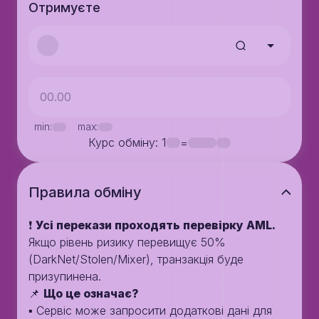
Отримуєте
min:
max:
Курс обміну
: 1
=
Правила обмiну
❗️
Усі перекази проходять перевірку AML.
Якщо рівень ризику перевищує 50%
(DarkNet/Stolen/Mixer), транзакція буде
призупинена.
📌
Що це означає?
▪️ Сервіс може запросити додаткові дані для