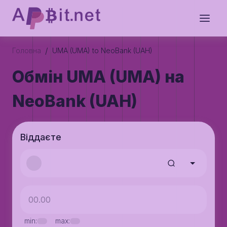
/
Головна
UMA (UMA) to NeoBank (UAH)
Обмін UMA (UMA) на
NeoBank (UAH)
Віддаєте
min:
max: