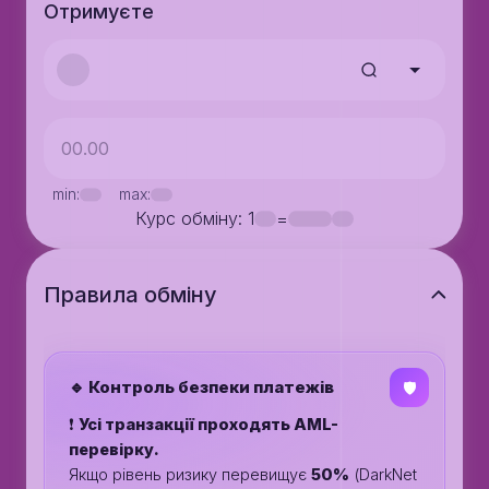
Отримуєте
min:
max:
Курс обміну
: 1
=
Правила обмiну
🔹 Контроль безпеки платежів
🛡️
❗️
Усі транзакції проходять AML-
перевірку.
Якщо рівень ризику перевищує
50%
(DarkNet