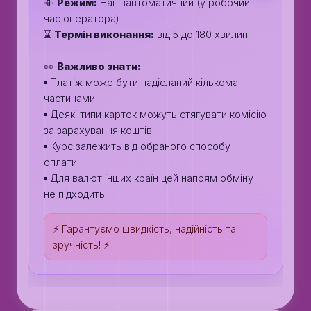
📳
Режим:
Напівавтоматичний (у робочий
час оператора)
⌛️
Термін виконання:
від 5 до 180 хвилин
👀
Важливо знати:
▪️ Платіж може бути надісланий кількома
частинами.
▪️ Деякі типи карток можуть стягувати комісію
за зарахування коштів.
▪️ Курс залежить від обраного способу
оплати.
▪️ Для валют інших країн цей напрям обміну
не підходить.
⚡️ Гарантуємо швидкість, надійність та
зручність! ⚡️