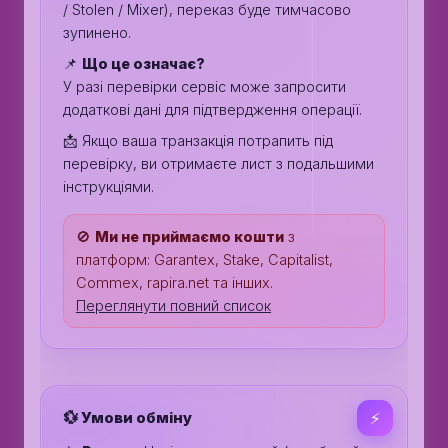
/ Stolen / Mixer), переказ буде тимчасово
зупинено.
📌
Що це означає?
У разі перевірки сервіс може запросити
додаткові дані для підтвердження операції.
📩 Якщо ваша транзакція потрапить під
перевірку, ви отримаєте лист з подальшими
інструкціями.
🚫
Ми не приймаємо кошти
з
платформ: Garantex, Stake, Capitalist,
Commex, rapira.net та інших.
Переглянути повний список
💱 Умови обміну
⚡️