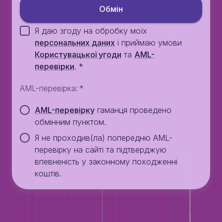
Обмiн
Я даю згоду на обробку моїх
персональних даних
i приймаю умови
Користувацької угоди
та
AML-
перевiрки
.
*
AML-перевірка
:
*
AML-перевірку
гаманця проведено
обмінним пунктом.
Я не проходив(ла) попередню AML-
перевірку на сайті та підтверджую
впевненість у законному походженні
коштів.