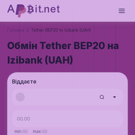
/
Головна
Tether BEP20 to Izibank (UAH)
Обмін Tether BEP20 на
Izibank (UAH)
Віддаєте
min:
max: