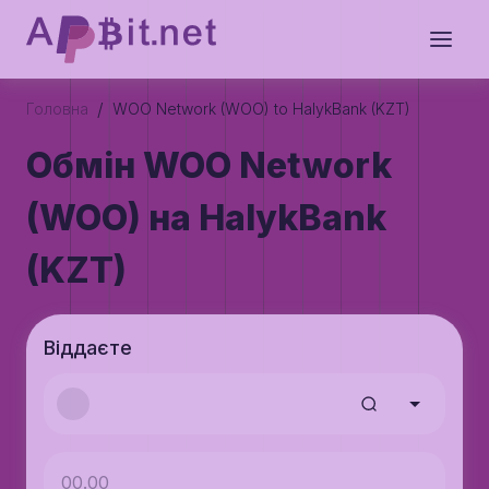
/
Головна
WOO Network (WOO) to HalykBank (KZT)
Обмін WOO Network
(WOO) на HalykBank
(KZT)
Віддаєте