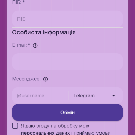
ПІБ
:
*
Особиста інформація
E-mail
:
*
Месенджер
:
Telegram
Обмiн
Я даю згоду на обробку моїх
персональних даних
i приймаю умови