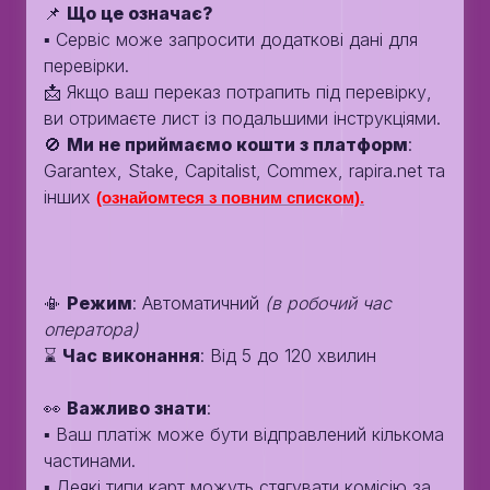
📌
Що це означає?
▪️ Сервіс може запросити додаткові дані для
перевірки.
📩 Якщо ваш переказ потрапить під перевірку,
ви отримаєте лист із подальшими інструкціями.
🚫
Ми не приймаємо кошти з платформ
:
Garantex, Stake, Capitalist, Commex, rapira.net та
інших
(ознайомтеся з повним списком).
📳
Режим
: Автоматичний
(в робочий час
оператора)
⌛️
Час виконання
: Від 5 до 120 хвилин
👀
Важливо знати
:
▪️ Ваш платіж може бути відправлений кількома
частинами.
▪️ Деякі типи карт можуть стягувати комісію за