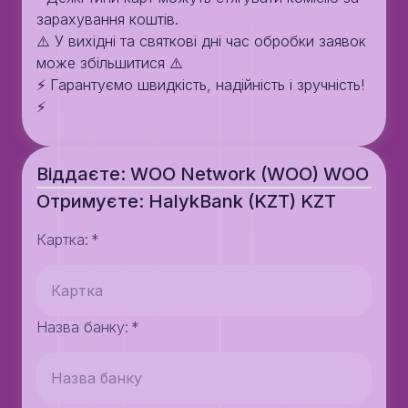
зарахування коштів.
⚠️ У вихідні та святкові дні час обробки заявок
може збільшитися ⚠️
⚡️ Гарантуємо швидкість, надійність і зручність!
⚡️
Віддаєте: WOO Network (WOO) WOO
Отримуєте: HalykBank (KZT) KZT
Картка
:
*
Назва банку
:
*