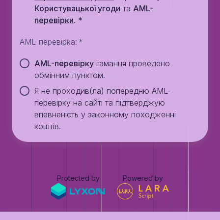
Користувацької угоди
та
AML-
перевiрки
.
*
AML-перевірка
:
*
AML-перевірку
гаманця проведено
обмінним пунктом.
Я не проходив(ла) попередню AML-
перевірку на сайті та підтверджую
впевненість у законному походженні
коштів.
Protected by
Powered by