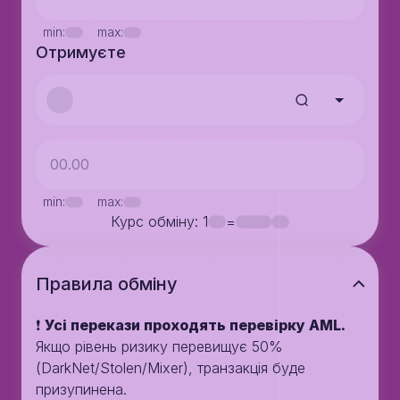
min:
max:
Отримуєте
min:
max:
Курс обміну
: 1
=
Правила обмiну
❗️
Усі перекази проходять перевірку AML.
Якщо рівень ризику перевищує 50%
(DarkNet/Stolen/Mixer), транзакція буде
призупинена.