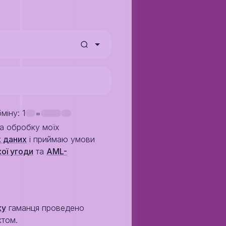
бміну
: 1
=
на обробку моїх
 даних
i приймаю умови
ої угоди
та
AML-
ку
гаманця проведено
ктом.