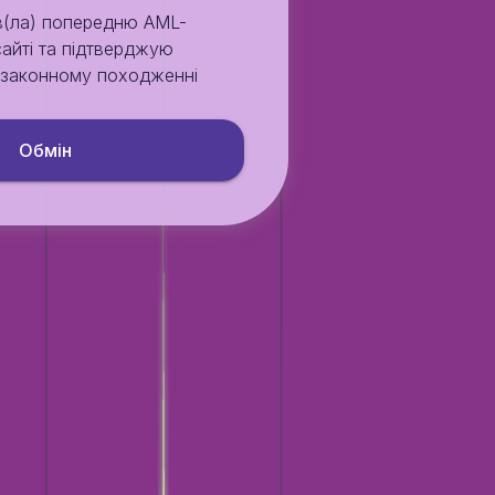
в(ла) попередню AML-
сайті та підтверджую
у законному походженні
Обмiн