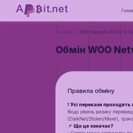
Голо
/
Головна
WOO Network (WOO) to П
Обмін WOO Net
Правила обмiну
❗️
Усі перекази проходять 
Якщо рівень ризику переви
(DarkNet/Stolen/Mixer), тран
📌
Що це означає?