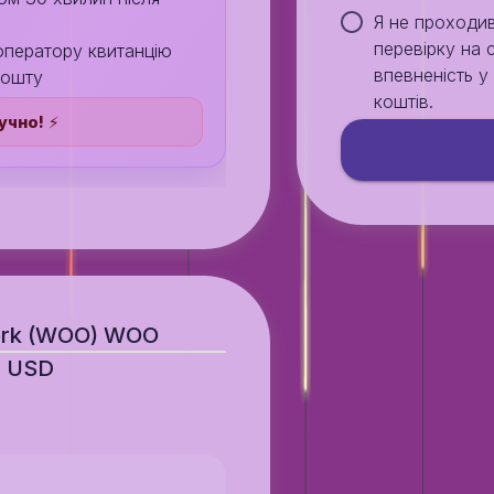
Я не проходи
перевірку на 
 оператору квитанцію
впевненість 
пошту
коштів.
учно!
⚡️
ork (WOO) WOO
4 USD