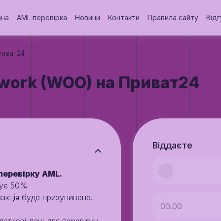
вна
AML перевірка
Новини
Контакти
Правила сайту
Відг
риват24
work (WOO) на Приват24
Віддаєте
перевірку AML.
щує 50%
закція буде призупинена.