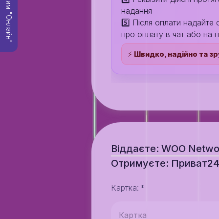
Режим "Онлайн"
надання
5️⃣ Після оплати надайте
про оплату в чат або на 
⚡️
Швидко, надійно та зр
Віддаєте: WOO Netw
Отримуєте: Приват2
Картка
:
*