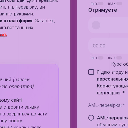
аткові дані для перевірки.
min:
max:
ть під перевірку, ви
Отримуєте
и інструкціями.
и з платформ
: Garantex,
ira.net та інших
м).
min:
max:
Курс о
Я даю згоду 
персональних
ичний
(заявки
Користувацьк
час оператора)
перевiрки
.
*
шому сайті
AML-перевірка
:
*
те створити заявку
тів зверніться до чату
AML-перевір
онну пошту
обмінним пун
гом 30 хвилин після