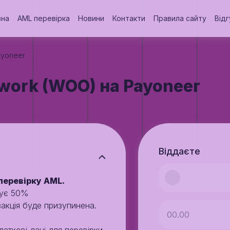
вна
AML перевірка
Новини
Контакти
Правила сайту
Відг
ayoneer
ork (WOO) на Payoneer
Віддаєте
перевірку AML.
щує 50%
закція буде призупинена.