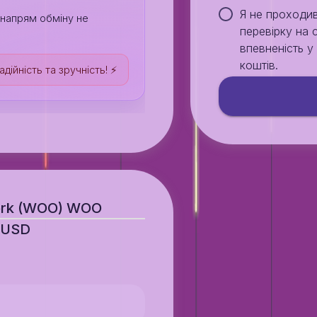
Я не проходи
й напрям обміну не
перевірку на 
впевненість 
коштів.
дійність та зручність! ⚡️
ork (WOO) WOO
 USD