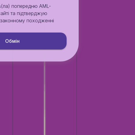
в(ла) попередню AML-
сайті та підтверджую
у законному походженні
Обмiн