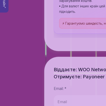
зарахування коштів.
▪️ Для валют інших країн це
підходить.
⚡️ Гарантуємо швидкість, на
Віддаєте: WOO Netw
Отримуєте: Payoneer
Email
:
*