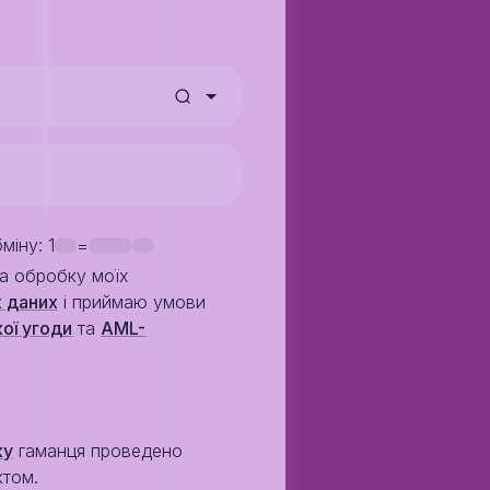
бміну
: 1
=
на обробку моїх
 даних
i приймаю умови
ої угоди
та
AML-
ку
гаманця проведено
ктом.