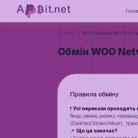
Голо
/
Головна
WOO Network (WOO) to P
Обмін WOO Netw
Правила обмiну
❗️
Усі перекази проходять 
Якщо рівень ризику переви
(DarkNet/Stolen/Mixer), тран
📌
Що це означає?