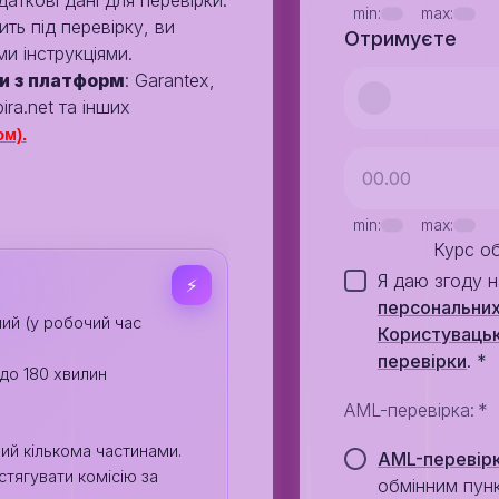
аткові дані для перевірки.
min:
max:
ть під перевірку, ви
Отримуєте
и інструкціями.
и з платформ
: Garantex,
ira.net та інших
м).
min:
max:
Курс о
Я даю згоду 
⚡️
персональних
ий (у робочий час
Користувацьк
перевiрки
.
*
 до 180 хвилин
AML-перевірка
:
*
ний кількома частинами.
AML-перевір
стягувати комісію за
обмінним пун