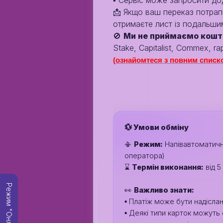
▪️ Сервіс може запросити дод
📩 Якщо ваш переказ потрапи
отримаєте лист із подальшим
🚫
Ми не приймаємо кошт
Stake, Capitalist, Commex, rap
(ознайомтеся з повним списко
💱 Умови обміну
📳
Режим:
Напівавтоматичн
оператора)
⌛️
Термін виконання:
від 5
Режим "Онлайн"
👀
Важливо знати:
▪️ Платіж може бути надісла
▪️ Деякі типи карток можуть 