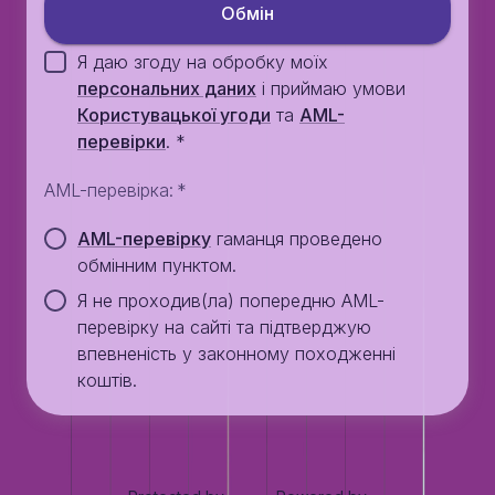
Обмiн
Я даю згоду на обробку моїх
персональних даних
i приймаю умови
Користувацької угоди
та
AML-
перевiрки
.
*
AML-перевірка
:
*
AML-перевірку
гаманця проведено
обмінним пунктом.
Я не проходив(ла) попередню AML-
перевірку на сайті та підтверджую
впевненість у законному походженні
коштів.