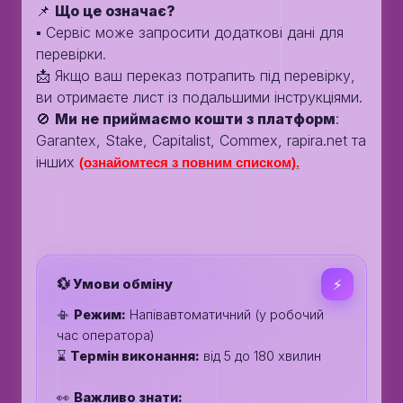
📌
Що це означає?
▪️ Сервіс може запросити додаткові дані для
перевірки.
📩 Якщо ваш переказ потрапить під перевірку,
ви отримаєте лист із подальшими інструкціями.
🚫
Ми не приймаємо кошти з платформ
:
Garantex, Stake, Capitalist, Commex, rapira.net та
інших
(ознайомтеся з повним списком).
💱 Умови обміну
⚡️
📳
Режим:
Напівавтоматичний (у робочий
час оператора)
⌛️
Термін виконання:
від 5 до 180 хвилин
👀
Важливо знати: