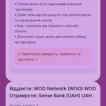
▪️ Платіж може бути надісланий кількома
частинами.
▪️ Деякі типи карток можуть стягувати комісію
за зарахування коштів.
▪️ Курс залежить від обраного способу
оплати.
▪️ Для валют інших країн цей напрям обміну
не підходить.
⚡️ Гарантуємо швидкість, надійність та
зручність! ⚡️
Віддаєте: WOO Network (WOO) WOO
Отримуєте: Sense Bank (UAH) UAH
Номер картки
:
*