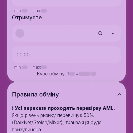
min:
max:
Отримуєте
min:
max:
Курс обміну
: 1
=
Правила обмiну
❗️
Усі перекази проходять перевірку AML.
Якщо рівень ризику перевищує 50%
(DarkNet/Stolen/Mixer), транзакція буде
призупинена.